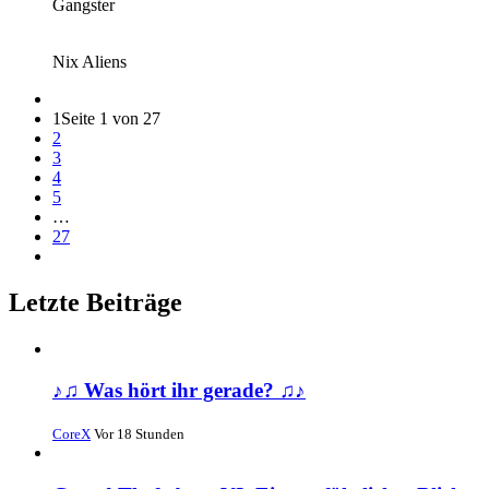
Gangster
Nix Aliens
1
Seite 1 von 27
2
3
4
5
…
27
Letzte Beiträge
♪♫ Was hört ihr gerade? ♫♪
CoreX
Vor 18 Stunden