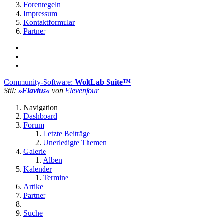
Forenregeln
Impressum
Kontaktformular
Partner
Community-Software:
WoltLab Suite™
Stil:
»Flavius«
von
Elevenfour
Navigation
Dashboard
Forum
Letzte Beiträge
Unerledigte Themen
Galerie
Alben
Kalender
Termine
Artikel
Partner
Suche