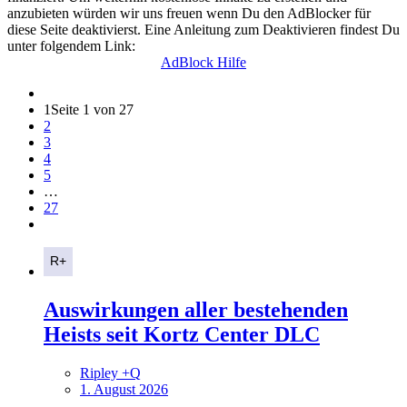
anzubieten würden wir uns freuen wenn Du den AdBlocker für
diese Seite deaktivierst. Eine Anleitung zum Deaktivieren findest Du
unter folgendem Link:
AdBlock Hilfe
1
Seite 1 von 27
2
3
4
5
…
27
Auswirkungen aller bestehenden
Heists seit Kortz Center DLC
Ripley +Q
1. August 2026