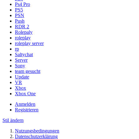
Ps4 Pro
PS5
PSN
Push
RDR 2
Rolepaly
roleplay
roleplay server
rp
Saltychat
Server
Sony
team gesucht
Update
VR
Xbox
Xbox One
Anmelden
Registrieren
Stil ändern
Nutzungsbedingungen
Datenschutzerklärung