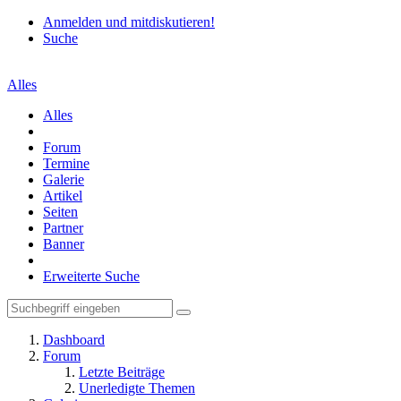
Anmelden und mitdiskutieren!
Suche
Alles
Alles
Forum
Termine
Galerie
Artikel
Seiten
Partner
Banner
Erweiterte Suche
Dashboard
Forum
Letzte Beiträge
Unerledigte Themen