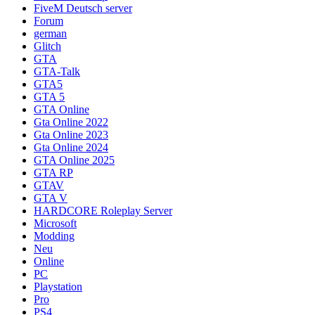
FiveM Deutsch server
Forum
german
Glitch
GTA
GTA-Talk
GTA5
GTA 5
GTA Online
Gta Online 2022
Gta Online 2023
Gta Online 2024
GTA Online 2025
GTA RP
GTAV
GTA V
HARDCORE Roleplay Server
Microsoft
Modding
Neu
Online
PC
Playstation
Pro
PS4