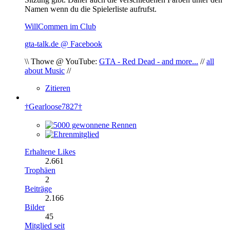
Namen wenn du die Spielerliste aufrufst.
WillCommen im Club
gta-talk.de @ Facebook
\\ Thowe @ YouTube:
GTA - Red Dead - and more...
//
all
about Music
//
Zitieren
†Gearloose7827†
Erhaltene Likes
2.661
Trophäen
2
Beiträge
2.166
Bilder
45
Mitglied seit