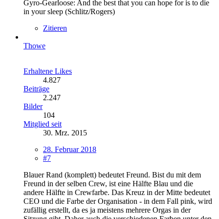
Gyro-Gearloose: And the best that you can hope for is to die
in your sleep (Schlitz/Rogers)
Zitieren
Thowe
Erhaltene Likes
4.827
Beiträge
2.247
Bilder
104
Mitglied seit
30. Mrz. 2015
28. Februar 2018
#7
Blauer Rand (komplett) bedeutet Freund. Bist du mit dem
Freund in der selben Crew, ist eine Hälfte Blau und die
andere Hälfte in Crewfarbe. Das Kreuz in der Mitte bedeutet
CEO und die Farbe der Organisation - in dem Fall pink, wird
zufällig erstellt, da es ja meistens mehrere Orgas in der
Sitzung gibt. Daher auch die verschiedenen Farben unter den