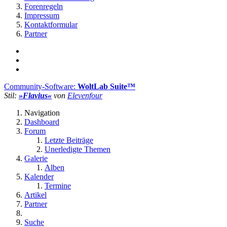
Forenregeln
Impressum
Kontaktformular
Partner
Community-Software:
WoltLab Suite™
Stil:
»Flavius«
von
Elevenfour
Navigation
Dashboard
Forum
Letzte Beiträge
Unerledigte Themen
Galerie
Alben
Kalender
Termine
Artikel
Partner
Suche