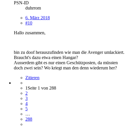
PSN-ID
duhrrom
6. März 2018
#10
Hallo zusammen,
bin zu doof herauszufinden wie man die Avenger umlackiert.
Braucht's dazu etwa einen Hangar?
Ausserdem gibt es nur einen Geschützposten, da müssten
doch zwei sein? Wo kriegt man den denn wiederum her?
Zitieren
1
Seite 1 von 288
2
3
4
5
…
288