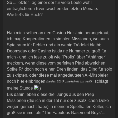
So ... letzter Tag einer der für viele Leute wohl
einträglicheren Eventwochen der letzten Monate.
Wie lief's für Euch?
Hab mich selber an den Casino Heist nie herangetraut;
ich mag Kooperationen in simplen Missionen, wo auch
Spielraum für Fehler und ein wenig Trödelei bleibt;
Doomsday oder Casino ist da ne Nummer zu groß für
mich - und ich lese zu oft wie "Profis" über "Anfänger"
meckern, wenn diese vom perfekten Pfad abweichen.
Sollte R* doch noch einen Dreh finden, das Ding für solo
zu skripten, oder diese mal angedeuteten AI-Mitspieler
noch hier einbringen
, schlägt
(beides SEHR zweifelhaft, ich weiß)
meine Stunde
Bis dahin leben diese drei Jungs aus den Prep
Missionen (die ich in der Tat nur der zusätzlichen Deko
wegen gemacht habe) in meinem Spielhallen Keller, ich
grüß sie immer als "The Fabulous Basement Boys"...