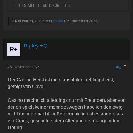
1,49 MB
958×736
3
2 Mal editiert, zuletzt von
Sasha
(
26. November 2025
)
Ripley +Q
#6
26. November 2025
Der Casino Heist ist mein absoluter Lieblingsheist,
gefolgt von Cayo.
Casino mache ich allerdings nur mit Freunden, aber von
denen spielt keiner mehr deswegen habe ich den ewig
nicht mehr gemacht, außerdem bin ich alles andere als
ein Crack, geschuldet dem Alter und der mangelnden
Übung.