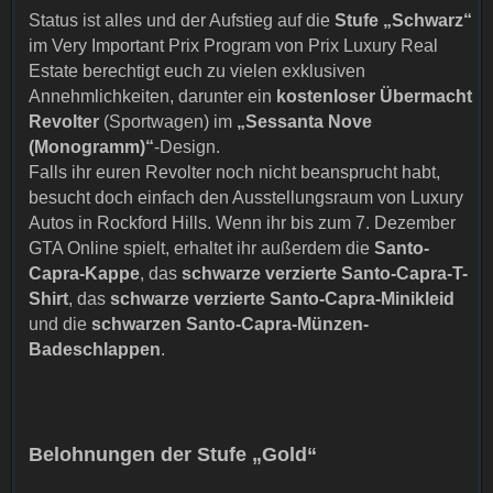
Status ist alles und der Aufstieg auf die
Stufe „Schwarz“
im Very Important Prix Program von Prix Luxury Real
Estate berechtigt euch zu vielen exklusiven
Annehmlichkeiten, darunter ein
kostenloser Übermacht
Revolter
(Sportwagen) im
„Sessanta Nove
(Monogramm)“
-Design.
Falls ihr euren Revolter noch nicht beansprucht habt,
besucht doch einfach den Ausstellungsraum von Luxury
Autos in Rockford Hills. Wenn ihr bis zum 7. Dezember
GTA Online spielt, erhaltet ihr außerdem die
Santo-
Capra-Kappe
, das
schwarze verzierte Santo-Capra-T-
Shirt
, das
schwarze verzierte Santo-Capra-Minikleid
und die
schwarzen Santo-Capra-Münzen-
Badeschlappen
.
Belohnungen der Stufe „Gold“