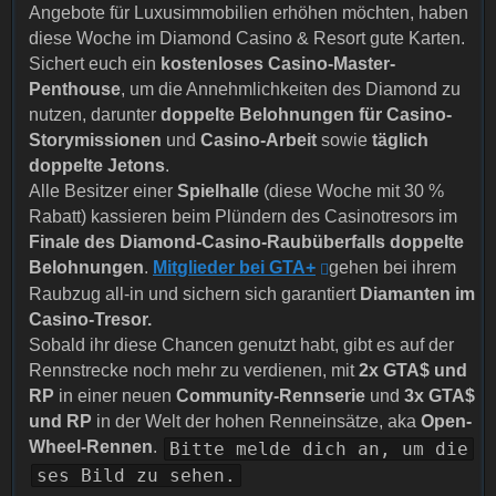
Angebote für Luxusimmobilien erhöhen möchten, haben
diese Woche im Diamond Casino & Resort gute Karten.
Sichert euch ein
kostenloses Casino-Master-
Penthouse
, um die Annehmlichkeiten des Diamond zu
nutzen, darunter
doppelte Belohnungen für Casino-
Storymissionen
und
Casino-Arbeit
sowie
täglich
doppelte Jetons
.
Alle Besitzer einer
Spielhalle
(diese Woche mit 30 %
Rabatt) kassieren beim Plündern des Casinotresors im
Finale des Diamond-Casino-Raubüberfalls
doppelte
Belohnungen
.
Mitglieder bei GTA+
gehen bei ihrem
Raubzug all-in und sichern sich garantiert
Diamanten im
Casino-Tresor.
Sobald ihr diese Chancen genutzt habt, gibt es auf der
Rennstrecke noch mehr zu verdienen, mit
2x GTA$ und
RP
in einer neuen
Community-Rennserie
und
3x GTA$
und RP
in der Welt der hohen Renneinsätze, aka
Open-
Wheel-Rennen
.
Bitte melde dich an, um die
ses Bild zu sehen.