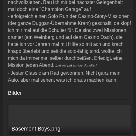
nachvollziehen. Bau ich mir bei nächster Gelegenheit
mal doch eine "Champion Garage" auf
- erfolgreich einen Solo Run der Casino-Story-Missionen
(der ganze Duggan-Übernahme Kram) geschafft, da klopf
ich mir mal auf die Schulter für. Da sind zwei Missionen
drunter (am Weinberg und auf dem Casino Dach), die
hatte ich vor Jahren mal mit Hilfe so mit ach und krach
knapp überlebt und seit die solo-fähig sind, wollte ich
mich da immer mal selber durchbeißen. Erledigt, eine
Mission jeden Abend.
[pat pat pat auf die Schulter]
- Jester Classic am Rad gewonnen. Nicht ganz mein
Auto, aber mal sehen, was ich draus machen kann.
Bilder
Basement Boys.png