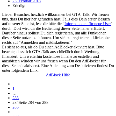
23. Februar 2018
Erledigt
Lieber Besucher, herzlich willkommen bei GTA-Talk. Wir freuen
uns, dass Du hier her gefunden hast. Falls dies Dein erster Besuch
auf unserer Seite ist, lese dir bitte die "
Informationen für neue User
"
durch. Dort wird dir die Bedienung dieser Seite näher erläutert.
Darüber hinaus solltest Du dich registrieren, um alle Funktionen
dieser Seite nutzen zu können. Um sich zu registrieren, klicke oben
rechts auf "Anmelden und mitdiskutieren!"
Es sieht so aus, als ob Du einen AdBlocker aktiviert hast. Bitte
beachte, dass sich GTA-Talk ausschließlich durch Werbung
finanziert. Um weiterhin kostenlose Inhalte zu erstellen und
anzubieten würden wir uns freuen wenn Du den AdBlocker für
diese Seite deaktivierst. Eine Anleitung zum Deaktivieren findest Du
unter folgendem Link:
AdBlock Hilfe
1
…
283
284
Seite 284 von 288
285
…