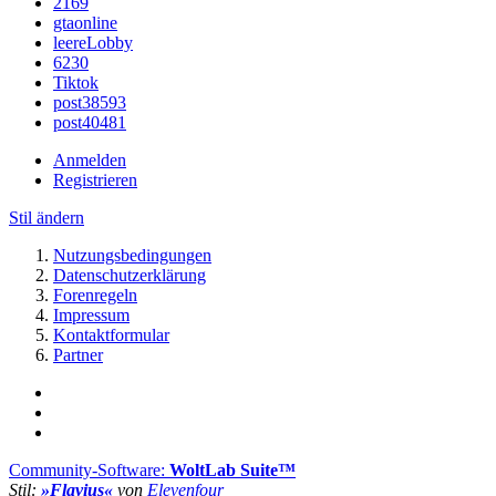
2169
gtaonline
leereLobby
6230
Tiktok
post38593
post40481
Anmelden
Registrieren
Stil ändern
Nutzungsbedingungen
Datenschutzerklärung
Forenregeln
Impressum
Kontaktformular
Partner
Community-Software:
WoltLab Suite™
Stil:
»Flavius«
von
Elevenfour